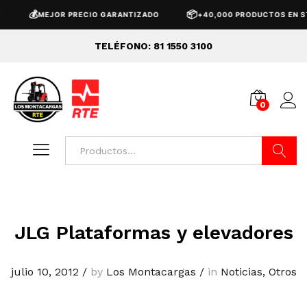
💰
📦
MEJOR PRECIO GARANTIZADO
+40,000 PRODUCTOS EN ST
TELÉFONO: 81 1550 3100
0
Buscar
JLG Plataformas y elevadores
julio 10, 2012
/
by
Los Montacargas
/
in
Noticias
,
Otros