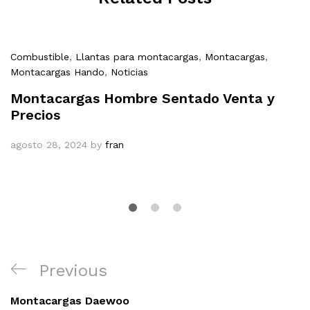
Combustible
,
Llantas para montacargas
,
Montacargas
,
Montacargas Hando
,
Noticias
Montacargas Hombre Sentado Venta y
Precios
agosto 28, 2024
by
fran
Navegación
Previous
Previous
de
Post
entradas
Montacargas Daewoo