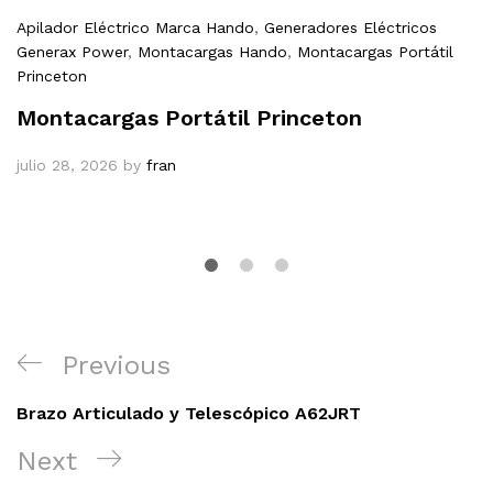
Apilador Eléctrico Marca Hando
,
Generadores Eléctricos
Generax Power
,
Montacargas Hando
,
Montacargas Portátil
Princeton
Montacargas Portátil Princeton
julio 28, 2026
by
fran
Navegación
Previous
Previous
de
Post
entradas
Brazo Articulado y Telescópico A62JRT
Next
Next