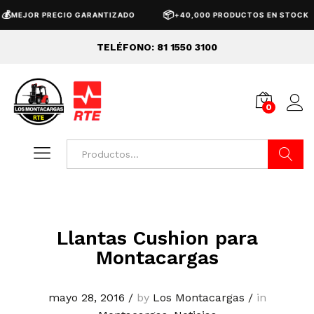

📦
MEJOR PRECIO GARANTIZADO
+40,000 PRODUCTOS EN STOCK
TELÉFONO: 81 1550 3100
0
Buscar
Llantas Cushion para
Montacargas
mayo 28, 2016
/
by
Los Montacargas
/
in