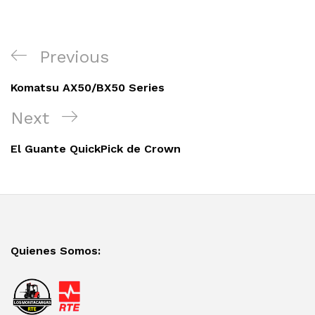
Navegación
Previous
Previous
de
Post
entradas
Komatsu AX50/BX50 Series
Next
Next
Post
El Guante QuickPick de Crown
Quienes Somos: