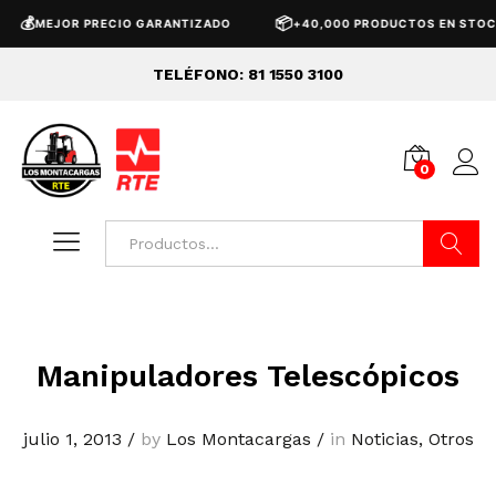
💰
📦
MEJOR PRECIO GARANTIZADO
+40,000 PRODUCTOS EN STOCK
TELÉFONO: 81 1550 3100
0
Buscar
Manipuladores Telescópicos
julio 1, 2013
/
by
Los Montacargas
/
in
Noticias
,
Otros