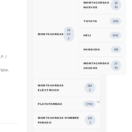
MONTACARGAS
(5
NUEVOS
4)
TOYOTA
(21)
(2
MONTACARGAS
47
HELI
(14)
)
HANGCHA
(8)
LP /
MONTACARGAS
(7
USADOS
4)
iple.
MONTACARGAS
(83
ELÉCTRICOS
)
PLATAFORMAS
(70)
MONTACARGAS HOMBRE
(41
PARADO
)