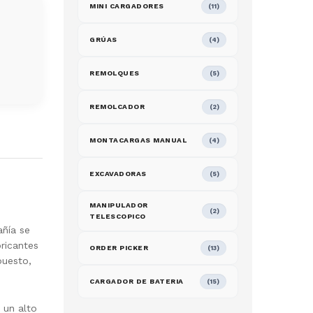
MINI CARGADORES
(11)
GRÚAS
(4)
REMOLQUES
(5)
REMOLCADOR
(2)
MONTACARGAS MANUAL
(4)
EXCAVADORAS
(5)
MANIPULADOR
(2)
TELESCOPICO
añía se
ricantes
ORDER PICKER
(13)
puesto,
CARGADOR DE BATERIA
(15)
 un alto