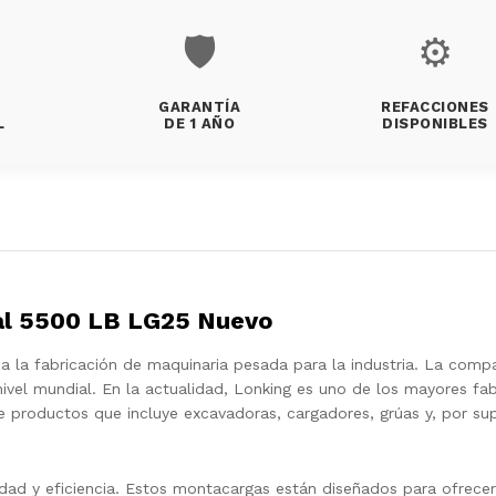
🛡️
⚙️
GARANTÍA
REFACCIONES
L
DE 1 AÑO
DISPONIBLES
al 5500 LB LG25 Nuevo
a la fabricación de maquinaria pesada para la industria. La comp
vel mundial. En la actualidad, Lonking es uno de los mayores fab
productos que incluye excavadoras, cargadores, grúas y, por su
dad y eficiencia. Estos montacargas están diseñados para ofrecer