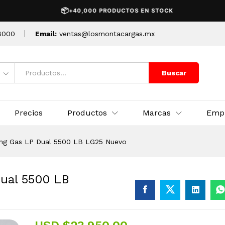
 Dual 5500 LB LG25 Nuevo
📦

+40,000 PRODUCTOS EN STOCK
6000
Email:
ventas@losmontacargas.mx
Buscar
Precios
Productos
Marcas
Emp
ng Gas LP Dual 5500 LB LG25 Nuevo
ual 5500 LB