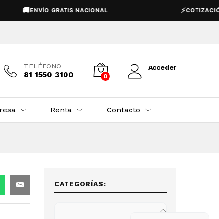
USD $
23,950.00
Añadir al carrito

⚡
ENVÍO GRATIS NACIONAL
COTIZACIÓN EXPRE
TELÉFONO
Acceder
81 1550 3100
0
resa
Renta
Contacto
CATEGORÍAS: