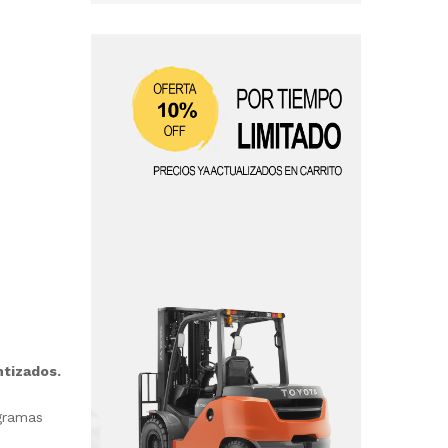
ntizados.
ogramas