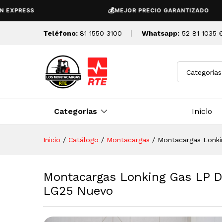
Montacargas Lonking Gas LP
💰
SS
MEJOR PRECIO GARANTIZADO
Descripción
Detalles Tecnicos
Teléfono:
81 1550 3100
Whatsapp:
52 81 1035 
Categorías
Categorías
Inicio
Inicio
/
Catálogo
/
Montacargas
/
Montacargas Lonki
Montacargas Lonking Gas LP D
LG25 Nuevo