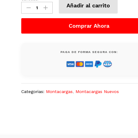
Montacargas
Añadir al carrito
Lonking
Gas
LP
Comprar Ahora
Dual
5500
LB
LG25
PAGA DE FORMA SEGURA CON:
Nuevo
quantity
Categorias:
Montacargas
,
Montacargas Nuevos