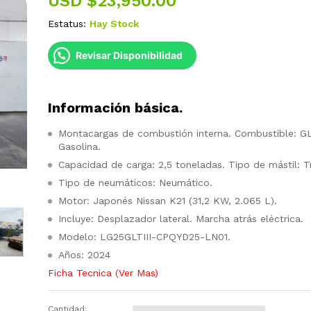
USD $
23,950.00
Estatus:
Hay Stock
Revisar Disponibilidad
Información básica.
Montacargas de combustión interna. Combustible: G
Gasolina.
Capacidad de carga: 2,5 toneladas. Tipo de mástil: Tr
Tipo de neumáticos: Neumático.
Motor: Japonés Nissan K21 (31,2 KW, 2.065 L).
Incluye: Desplazador lateral. Marcha atrás eléctrica.
Modelo: LG25GLTIII-CPQYD25-LN01.
Años: 2024
Ficha Tecnica (Ver Mas)
Cantidad: