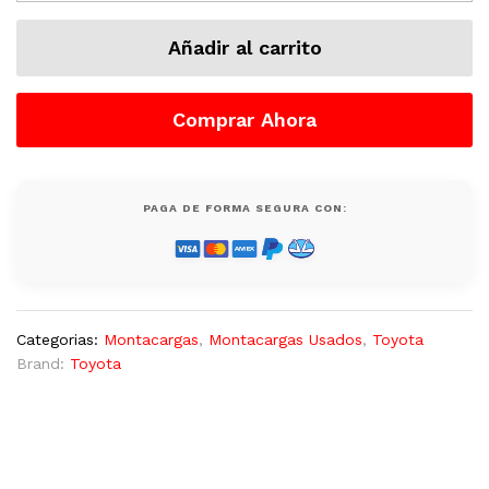
5000
Lb
Añadir al carrito
8FGU25
DUAL(GASOLINA/LP)
quantity
Comprar Ahora
PAGA DE FORMA SEGURA CON:
Categorias:
Montacargas
,
Montacargas Usados
,
Toyota
Brand:
Toyota