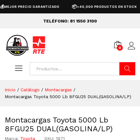
📦
🚚
 PRECIO GARANTIZADO
+40,000 PRODUCTOS EN STOCK
TELÉFONO: 81 1550 3100
0
Buscar
Inicio
/
Catálogo
/
Montacargas
/
Montacargas Toyota 5000 Lb 8FGU25 DUAL(GASOLINA/LP)
Montacargas Toyota 5000 Lb
8FGU25 DUAL(GASOLINA/LP)
Marca:
Toyota
SKU:
1971