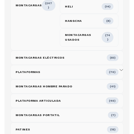
(247
MONTACARGAS
HELI
(14)
)
HANGCHA
(8)
MONTACARGAS
(74
USADOS
)
MONTACARGAS ELÉCTRICOS
(83)
PLATAFORMAS
(70)
MONTACARGAS HOMBRE PARADO
(41)
PLATAFORMA ARTICULADA
(40)
MONTACARGAS PORTATIL
(7)
PATINES
(15)