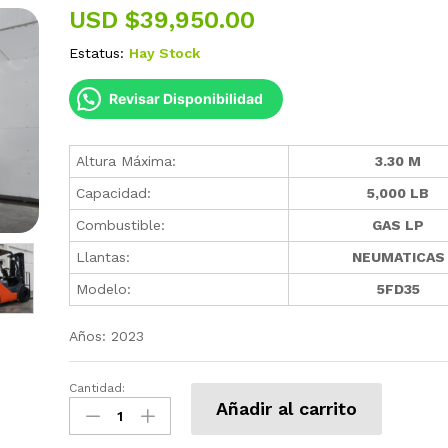
USD $
39,950.00
Estatus:
Hay Stock
Revisar Disponibilidad
Altura Máxima:
3.30 M
Capacidad:
5,000 LB
Combustible:
GAS LP
Llantas:
NEUMATICAS
Modelo:
5FD35
Años: 2023
Cantidad:
Montacargas
Añadir al carrito
Toyota
5000