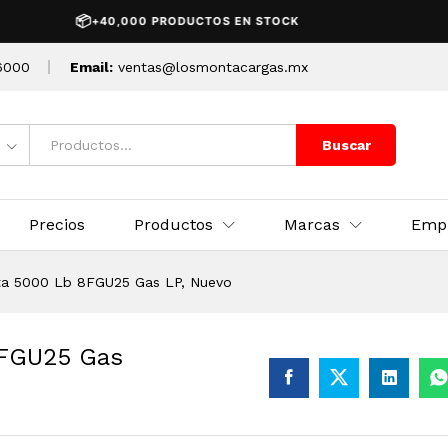
 8FGU25 Gas LP, Nuevo
📦
🚚
+40,000 PRODUCTOS EN STOCK
ENV
6000
Email:
ventas@losmontacargas.mx
Buscar
Precios
Productos
Marcas
Emp
ta 5000 Lb 8FGU25 Gas LP, Nuevo
8FGU25 Gas