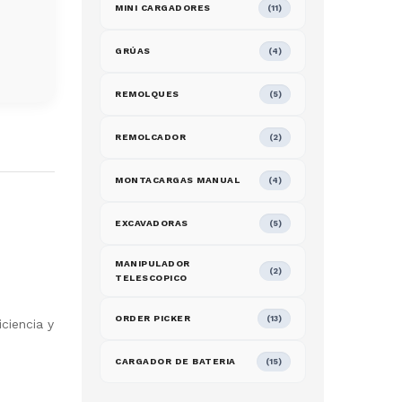
MINI CARGADORES
(11)
GRÚAS
(4)
REMOLQUES
(5)
REMOLCADOR
(2)
MONTACARGAS MANUAL
(4)
EXCAVADORAS
(5)
MANIPULADOR
(2)
TELESCOPICO
ORDER PICKER
(13)
ciencia y
CARGADOR DE BATERIA
(15)