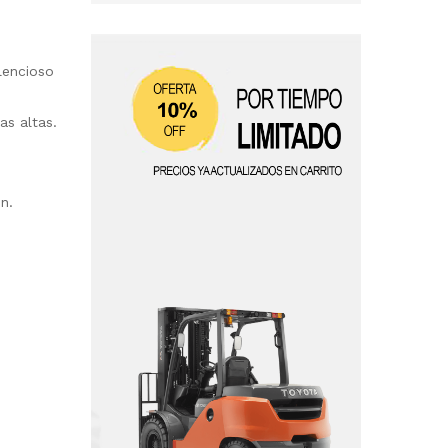
lencioso
as altas.
n.