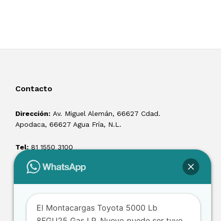
Contacto
Dirección:
Av. Miguel Alemán, 66627 Cdad.
Apodaca, 66627 Agua Fría, N.L.
Tel:
81 1550 3100
ventas@losmontacargas.mx
El Montacargas Toyota 5000 Lb
8FGU25 Gas LP, Nuevo puede ser tuyo