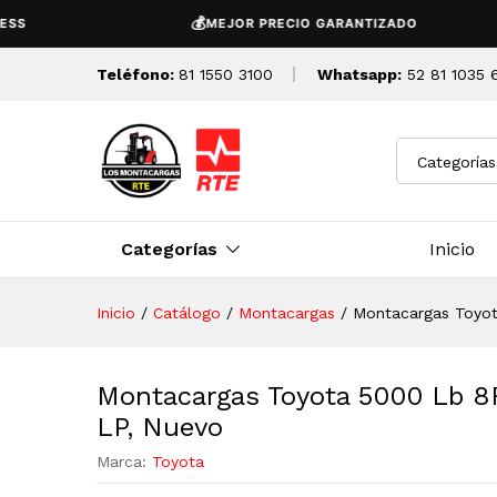
Montacargas Toyota 5000 Lb
💰
MEJOR PRECIO GARANTIZADO
Descripción
Detalles Tecnicos
Teléfono:
81 1550 3100
Whatsapp:
52 81 1035 
Categorías
Categorías
Inicio
Inicio
/
Catálogo
/
Montacargas
/
Montacargas Toyo
Montacargas Toyota 5000 Lb 
LP, Nuevo
Marca:
Toyota