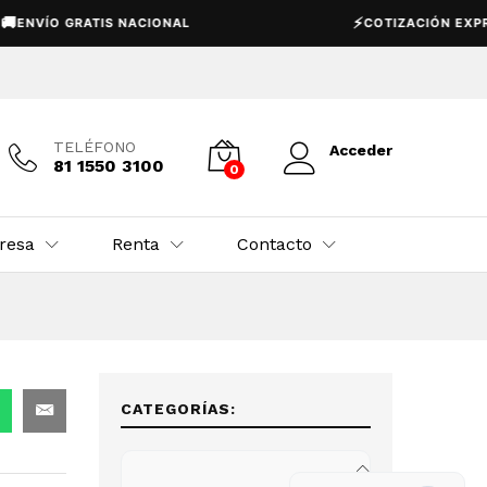
USD $
39,950.00
Añadir al carrito
⚡
ÍO GRATIS NACIONAL
COTIZACIÓN EXPRESS
TELÉFONO
Acceder
81 1550 3100
0
resa
Renta
Contacto
CATEGORÍAS: