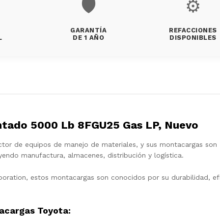
🛡️
⚙️
GARANTÍA
REFACCIONES
L
DE 1 AÑO
DISPONIBLES
tado 5000 Lb 8FGU25 Gas LP, Nuevo
ector de equipos de manejo de materiales, y sus montacargas son
uyendo manufactura, almacenes, distribución y logística.
poration, estos montacargas son conocidos por su durabilidad, efi
tacargas Toyota: