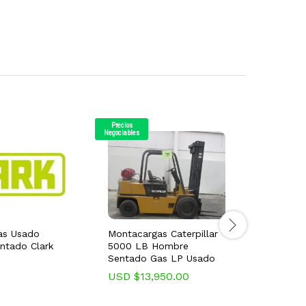
Precios
Precios
Negociables
Negociables
as Usado
Montacargas Caterpillar
Montaca
ntado Clark
5000 LB Hombre
Hombre
Sentado Gas LP Usado
USD $
13,950.00