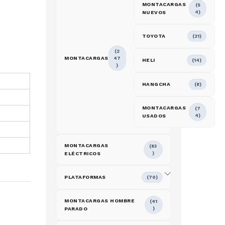
MONTACARGAS
(5
NUEVOS
4)
TOYOTA
(21)
(2
MONTACARGAS
47
HELI
(14)
)
HANGCHA
(8)
MONTACARGAS
(7
USADOS
4)
MONTACARGAS
(83
ELÉCTRICOS
)
PLATAFORMAS
(70)
MONTACARGAS HOMBRE
(41
PARADO
)