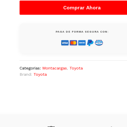
Lb
Comprar Ahora
8FGU25
Gas
LP,
Nuevo
PAGA DE FORMA SEGURA CON:
quantity
Categorias:
Montacargas
,
Toyota
Brand:
Toyota