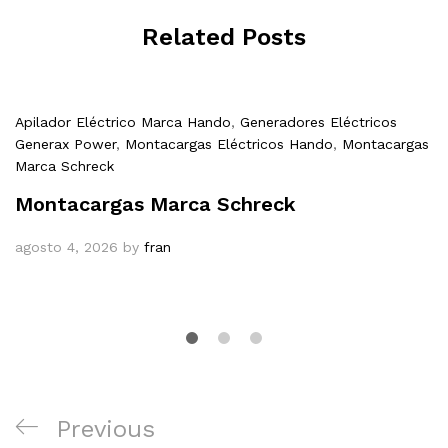
Related Posts
Apilador Eléctrico Marca Hando
,
Generadores Eléctricos
Generax Power
,
Montacargas Eléctricos Hando
,
Montacargas
Marca Schreck
Montacargas Marca Schreck
agosto 4, 2026
by
fran
Navegación
Previous
Previous
de