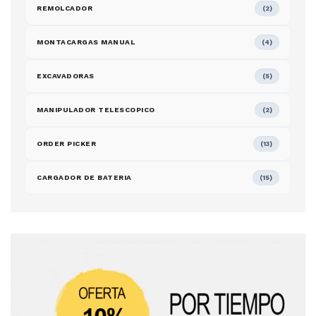
REMOLCADOR
(2)
MONTACARGAS MANUAL
(4)
EXCAVADORAS
(5)
MANIPULADOR TELESCOPICO
(2)
ORDER PICKER
(13)
CARGADOR DE BATERIA
(15)