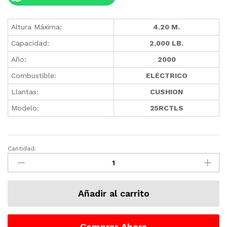
Altura Máxima:
4.20 M.
Capacidad:
2,000 LB.
Año:
2000
Combustible:
ELÉCTRICO
Llantas:
CUSHION
Modelo:
25RCTLS
Cantidad:
Montacargas
Crown
Eléctrico
Hombre
Añadir al carrito
Parado
2000
LB
Comprar Ahora