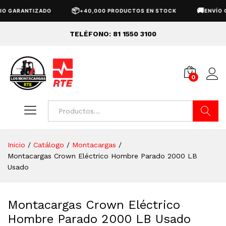
📦
🚚
ARANTIZADO
+40,000 PRODUCTOS EN STOCK
ENVÍO GRATI
TELÉFONO: 81 1550 3100
0
Buscar
Inicio
/
Catálogo
/
Montacargas
/
Montacargas Crown Eléctrico Hombre Parado 2000 LB
Usado
Montacargas Crown Eléctrico
Hombre Parado 2000 LB Usado