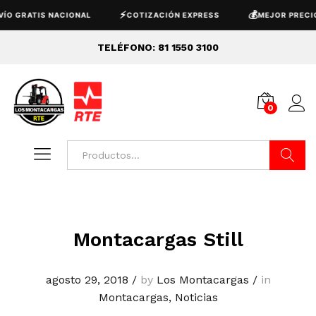
⚡
💰
O GRATIS NACIONAL
COTIZACIÓN EXPRESS
MEJOR PRECIO
TELÉFONO: 81 1550 3100
0
Buscar
Montacargas Still
agosto 29, 2018
/
by
Los Montacargas
/
in
Montacargas
,
Noticias