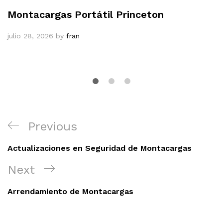
Montacargas Portátil Princeton
julio 28, 2026
by
fran
Navegación
Previous
Previous
de
Post
entradas
Actualizaciones en Seguridad de Montacargas
Next
Next
Post
Arrendamiento de Montacargas