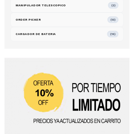
MANIPULADOR TELESCOPICO
(2)
ORDER PICKER
(13)
CARGADOR DE BATERIA
(15)