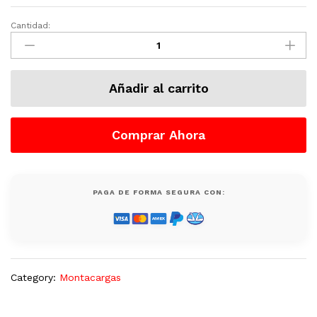
Cantidad:
Montacargas
Usado
Hombre
Sentado,
Añadir al carrito
Diesel,
15500
Lb,
Comprar Ahora
Nissan
quantity
PAGA DE FORMA SEGURA CON:
Category:
Montacargas