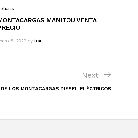
oticias
MONTACARGAS MANITOU VENTA
PRECIO
nero 6, 2022
by
fran
Next
Next
Post
S DE LOS MONTACARGAS DIÉSEL-ELÉCTRICOS