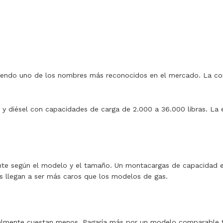
 siendo uno de los nombres más reconocidos en el mercado. La co
 y diésel con capacidades de carga de 2.000 a 36.000 libras. La 
nte según el modelo y el tamaño. Un montacargas de capacidad es
s llegan a ser más caros que los modelos de gas.
almente cuestan menos. Pagaría más por un modelo comparable t