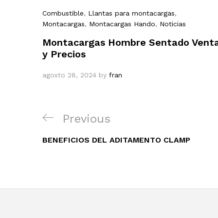
Combustible
,
Llantas para montacargas
,
Montacargas
,
Montacargas Hando
,
Noticias
Montacargas Hombre Sentado Vent
y Precios
agosto 28, 2024
by
fran
Navegación
Previous
Previous
de
Post
entradas
BENEFICIOS DEL ADITAMENTO CLAMP