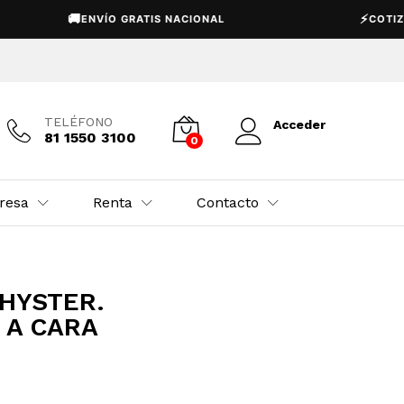
🚚
⚡
ENVÍO GRATIS NACIONAL
COTIZACIÓ
TELÉFONO
Acceder
81 1550 3100
0
resa
Renta
Contacto
HYSTER.
 A CARA