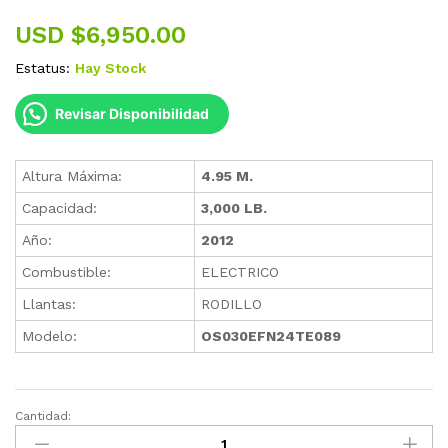
USD $
6,950.00
Estatus:
Hay Stock
Revisar Disponibilidad
Altura Máxima:
4.95 M.
Capacidad:
3,000 LB.
Año:
2012
Combustible:
ELECTRICO
Llantas:
RODILLO
Modelo:
OS030EFN24TE089
Cantidad:
Order
Picker