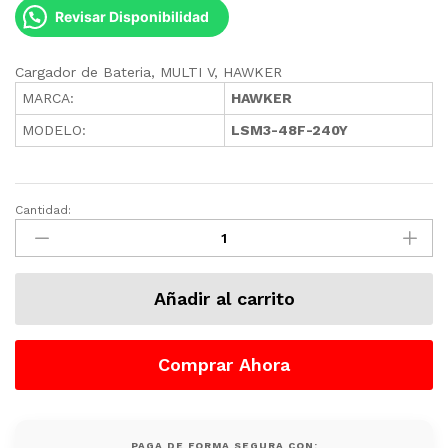
Revisar Disponibilidad
Cargador de Bateria, MULTI V, HAWKER
MARCA:
HAWKER
MODELO:
LSM3-48F-240Y
Cantidad:
Cargador
de
Bateria
Para
Añadir al carrito
Montacargas,REF
169,
MULTI
Comprar Ahora
V,
HAWKER
quantity
PAGA DE FORMA SEGURA CON: