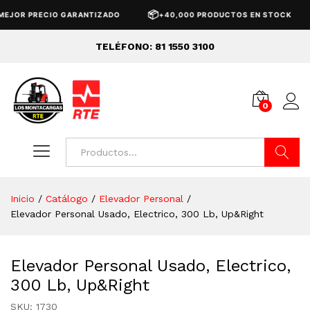
📦
🚚
PRECIO GARANTIZADO
+40,000 PRODUCTOS EN STOCK
EN
TELÉFONO: 81 1550 3100
0
Buscar
Inicio
/
Catálogo
/
Elevador Personal
/
Elevador Personal Usado, Electrico, 300 Lb, Up&Right
Elevador Personal Usado, Electrico,
300 Lb, Up&Right
SKU:
1730