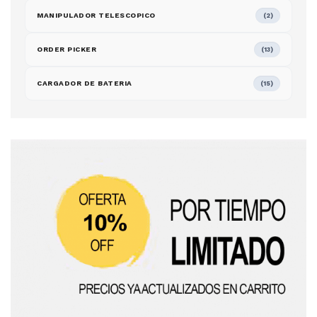
MANIPULADOR TELESCOPICO
(2)
ORDER PICKER
(13)
CARGADOR DE BATERIA
(15)