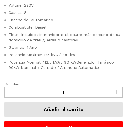
Voltaje: 220V
Caseta: Si
Encendido: Automatico
Combustible: Diesel
Flete: Incluido sin maniobras al ocurre más cercano de su
domicilio de tres guerras o castores
Garantía: 1 Año
Potencia Maxima: 125 kVA / 100 kW
Potencia Normal: 112.5 kVA / 90 kWGenerador Trifásico
90kW Nominal / Cerrado / Arranque Automatico
Cantidad:
Generador
Electrico
125
KW
Añadir al carrito
Diesel
Marca
Evans