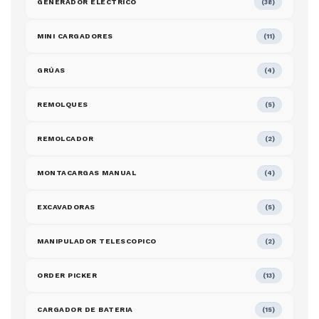
GENERADOR ELÉCTRICO
(38)
MINI CARGADORES
(11)
GRÚAS
(4)
REMOLQUES
(5)
REMOLCADOR
(2)
MONTACARGAS MANUAL
(4)
EXCAVADORAS
(5)
MANIPULADOR TELESCOPICO
(2)
ORDER PICKER
(13)
CARGADOR DE BATERIA
(15)