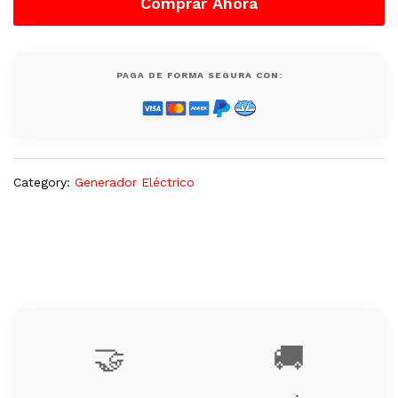
Comprar Ahora
GTC125DA220V,
Nuevo
quantity
PAGA DE FORMA SEGURA CON:
Category:
Generador Eléctrico
🤝
🚚