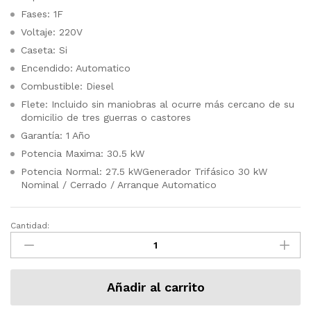
Fases: 1F
Voltaje: 220V
Caseta: Si
Encendido: Automatico
Combustible: Diesel
Flete: Incluido sin maniobras al ocurre más cercano de su
domicilio de tres guerras o castores
Garantía: 1 Año
Potencia Maxima: 30.5 kW
Potencia Normal: 27.5 kWGenerador Trifásico 30 kW
Nominal / Cerrado / Arranque Automatico
Cantidad:
Generador
Electrico
30
KW
Añadir al carrito
Diesel
Trifásico