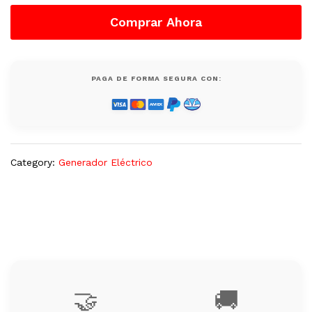
Marca
Comprar Ahora
Evans
GTC42DA220K,
Nuevo
quantity
PAGA DE FORMA SEGURA CON:
Category:
Generador Eléctrico
🤝
🚚