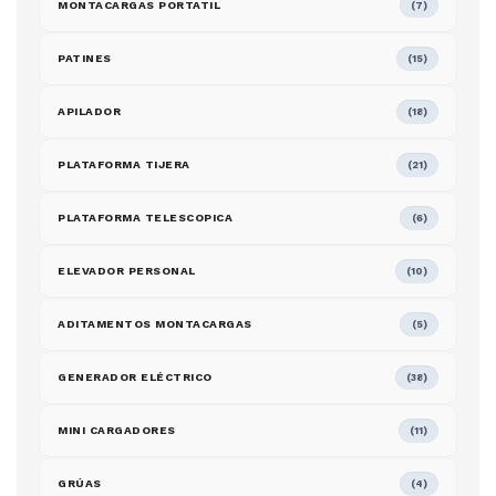
MONTACARGAS PORTATIL
(7)
PATINES
(15)
APILADOR
(18)
PLATAFORMA TIJERA
(21)
PLATAFORMA TELESCOPICA
(6)
ELEVADOR PERSONAL
(10)
ADITAMENTOS MONTACARGAS
(5)
GENERADOR ELÉCTRICO
(38)
MINI CARGADORES
(11)
GRÚAS
(4)