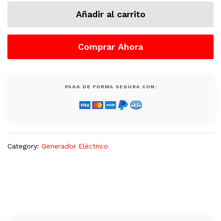
23
Añadir al carrito
KW
Marca
Genmac
Comprar Ahora
GU25PS,
Nuevo
quantity
PAGA DE FORMA SEGURA CON:
Category:
Generador Eléctrico