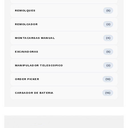
REMOLQUES
(5)
REMOLCADOR
(2)
MONTACARGAS MANUAL
(4)
EXCAVADORAS
(5)
MANIPULADOR TELESCOPICO
(2)
ORDER PICKER
(13)
CARGADOR DE BATERIA
(15)