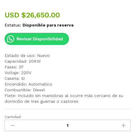
USD $
26,650.00
Estatus:
Disponible para reserva
Revisar Disponibilidad
Estado de uso: Nuevo
Capacidad: 20KW
Fases: 3F
Voltaje: 220V
Caseta: Si
Encendido: Automatico
Combustible: Diesel
Flete: Incluido sin maniobras al ocurre más cercano de su
domicilio de tres guerras o castores
Cantidad:
Generador
Electrico
Diesel