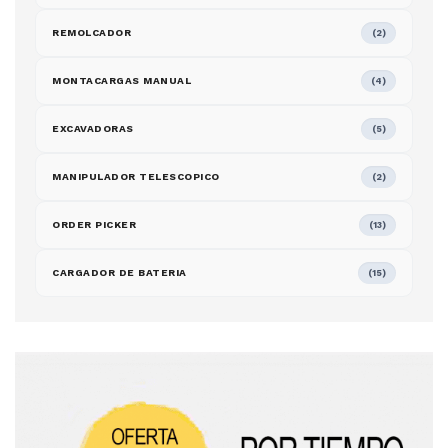
REMOLCADOR
(2)
MONTACARGAS MANUAL
(4)
EXCAVADORAS
(5)
MANIPULADOR TELESCOPICO
(2)
ORDER PICKER
(13)
CARGADOR DE BATERIA
(15)