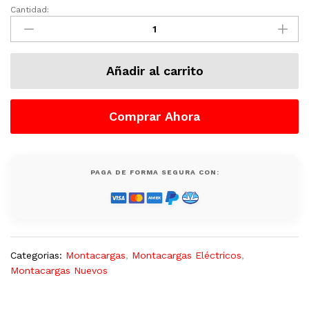
Cantidad:
Montacargas
Eléctrico
Lonking
3000
Añadir al carrito
LB
(2
Ton)
Comprar Ahora
LG15E3
Triciclo
Nuevo
quantity
PAGA DE FORMA SEGURA CON:
Categorias:
Montacargas
,
Montacargas Eléctricos
,
Montacargas Nuevos