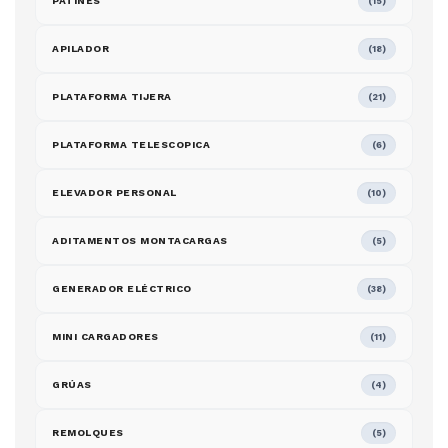
PATINES
(15)
APILADOR
(18)
PLATAFORMA TIJERA
(21)
PLATAFORMA TELESCOPICA
(6)
ELEVADOR PERSONAL
(10)
ADITAMENTOS MONTACARGAS
(5)
GENERADOR ELÉCTRICO
(38)
MINI CARGADORES
(11)
GRÚAS
(4)
REMOLQUES
(5)