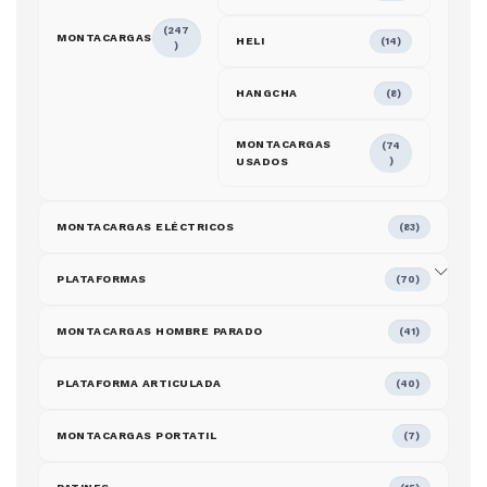
(247
MONTACARGAS
HELI
(14)
)
HANGCHA
(8)
MONTACARGAS
(74
USADOS
)
MONTACARGAS ELÉCTRICOS
(83)
PLATAFORMAS
(70)
MONTACARGAS HOMBRE PARADO
(41)
PLATAFORMA ARTICULADA
(40)
MONTACARGAS PORTATIL
(7)