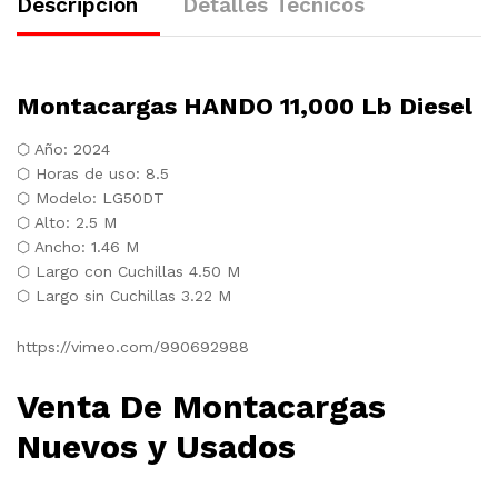
Descripción
Detalles Tecnicos
Montacargas HANDO 11,000 Lb Diesel
⬡ Año: 2024
⬡ Horas de uso: 8.5
⬡ Modelo: LG50DT
⬡ Alto: 2.5 M
⬡ Ancho: 1.46 M
⬡ Largo con Cuchillas 4.50 M
⬡ Largo sin Cuchillas 3.22 M
https://vimeo.com/990692988
Venta De Montacargas
Nuevos y Usados