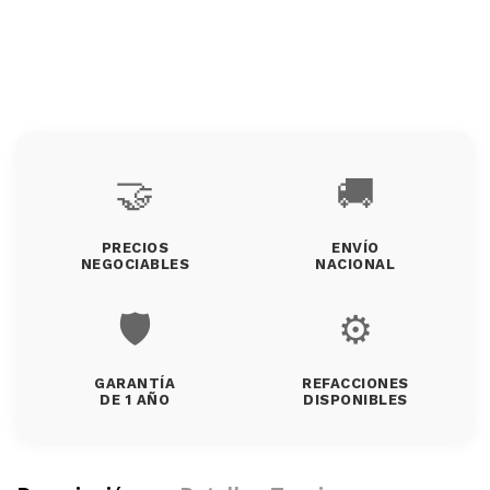
🤝
🚚
PRECIOS
ENVÍO
NEGOCIABLES
NACIONAL
🛡️
⚙️
GARANTÍA
REFACCIONES
DE 1 AÑO
DISPONIBLES