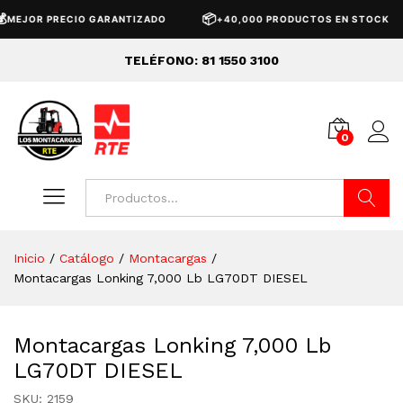
📦
🚚
PRECIO GARANTIZADO
+40,000 PRODUCTOS EN STOCK
EN
TELÉFONO: 81 1550 3100
0
Buscar
Inicio
/
Catálogo
/
Montacargas
/
Montacargas Lonking 7,000 Lb LG70DT DIESEL
Montacargas Lonking 7,000 Lb
LG70DT DIESEL
SKU:
2159