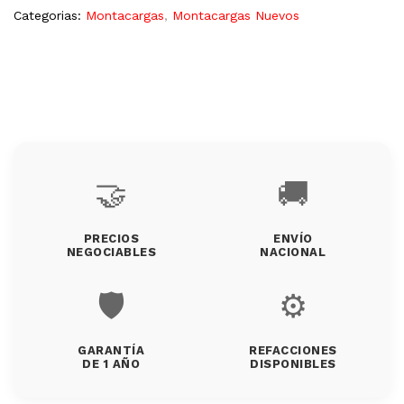
Categorias:
Montacargas
,
Montacargas Nuevos
🤝
🚚
PRECIOS
ENVÍO
NEGOCIABLES
NACIONAL
🛡️
⚙️
GARANTÍA
REFACCIONES
DE 1 AÑO
DISPONIBLES