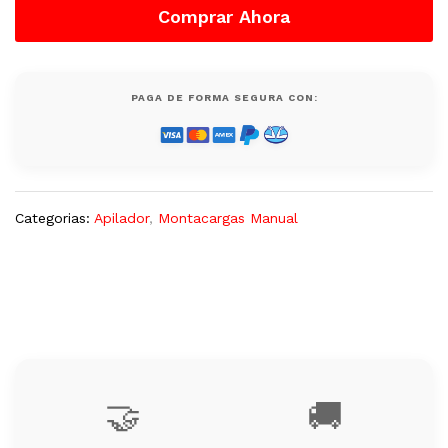
Comprar Ahora
3
Metros
Nuevo
quantity
PAGA DE FORMA SEGURA CON:
Categorias:
Apilador
,
Montacargas Manual
🤝
🚚