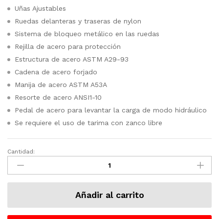
Uñas Ajustables
Ruedas delanteras y traseras de nylon
Sistema de bloqueo metálico en las ruedas
Rejilla de acero para protección
Estructura de acero ASTM A29-93
Cadena de acero forjado
Manija de acero ASTM A53A
Resorte de acero ANSI1-10
Pedal de acero para levantar la carga de modo hidráulico
Se requiere el uso de tarima con zanco libre
Cantidad:
Montacargas
Manual
De
1
Añadir al carrito
Tonelada
MH-
1000