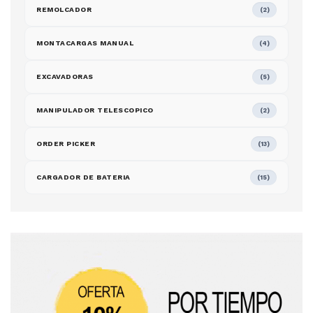
REMOLCADOR
(2)
MONTACARGAS MANUAL
(4)
EXCAVADORAS
(5)
MANIPULADOR TELESCOPICO
(2)
ORDER PICKER
(13)
CARGADOR DE BATERIA
(15)