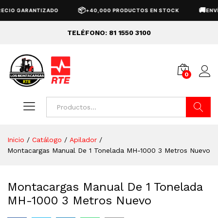
📦
🚚
O GARANTIZADO
+40,000 PRODUCTOS EN STOCK
ENVÍO G
TELÉFONO: 81 1550 3100
0
Buscar
Inicio
/
Catálogo
/
Apilador
/
Montacargas Manual De 1 Tonelada MH-1000 3 Metros Nuevo
Montacargas Manual De 1 Tonelada
MH-1000 3 Metros Nuevo