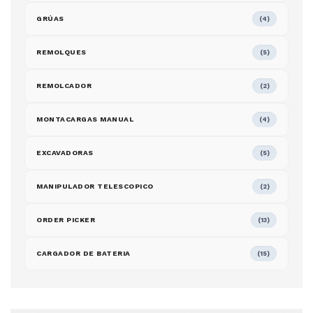
GRÚAS
(4)
REMOLQUES
(5)
REMOLCADOR
(2)
MONTACARGAS MANUAL
(4)
EXCAVADORAS
(5)
MANIPULADOR TELESCOPICO
(2)
ORDER PICKER
(13)
CARGADOR DE BATERIA
(15)