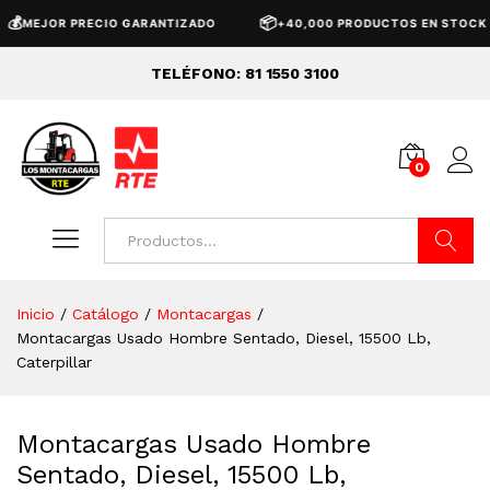
📦
MEJOR PRECIO GARANTIZADO
+40,000 PRODUCTOS EN STOCK
TELÉFONO: 81 1550 3100
0
Buscar
Inicio
/
Catálogo
/
Montacargas
/
Montacargas Usado Hombre Sentado, Diesel, 15500 Lb,
Caterpillar
Montacargas Usado Hombre
Sentado, Diesel, 15500 Lb,