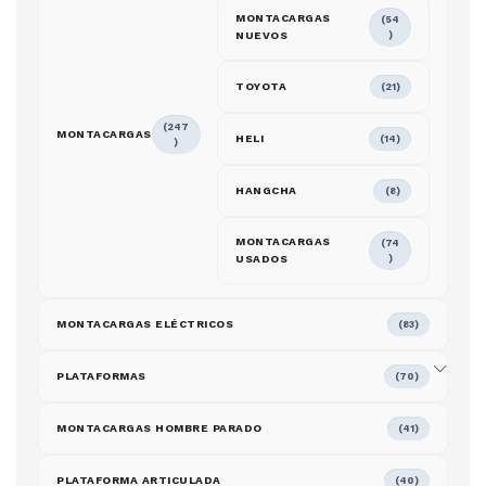
MONTACARGAS
(54
NUEVOS
)
TOYOTA
(21)
(247
MONTACARGAS
HELI
(14)
)
HANGCHA
(8)
MONTACARGAS
(74
USADOS
)
MONTACARGAS ELÉCTRICOS
(83)
PLATAFORMAS
(70)
MONTACARGAS HOMBRE PARADO
(41)
PLATAFORMA ARTICULADA
(40)