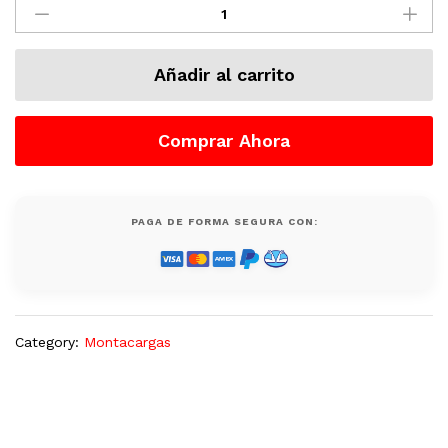
Usado
Hombre
Sentado,
Añadir al carrito
Diesel,
15500
Lb,
Comprar Ahora
Caterpillar
quantity
PAGA DE FORMA SEGURA CON:
Category:
Montacargas