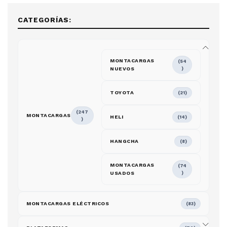
CATEGORÍAS:
MONTACARGAS
(54
NUEVOS
)
TOYOTA
(21)
(247
MONTACARGAS
HELI
(14)
)
HANGCHA
(8)
MONTACARGAS
(74
USADOS
)
MONTACARGAS ELÉCTRICOS
(83)