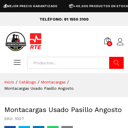
📦
MEJOR PRECIO GARANTIZADO
+40,000 PRODUCTOS EN STOCK
TELÉFONO: 81 1550 3100
0
Buscar
Inicio
/
Catálogo
/
Montacargas
/
Montacargas Usado Pasillo Angosto
Montacargas Usado Pasillo Angosto
SKU:
1007