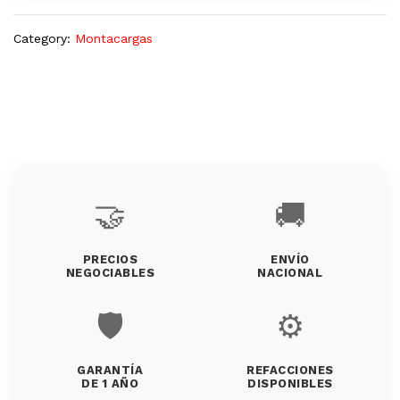
Category:
Montacargas
🤝
🚚
PRECIOS
ENVÍO
NEGOCIABLES
NACIONAL
🛡️
⚙️
GARANTÍA
REFACCIONES
DE 1 AÑO
DISPONIBLES