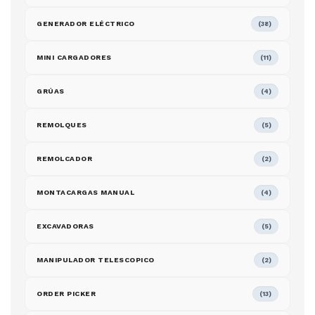
GENERADOR ELÉCTRICO
(38)
MINI CARGADORES
(11)
GRÚAS
(4)
REMOLQUES
(5)
REMOLCADOR
(2)
MONTACARGAS MANUAL
(4)
EXCAVADORAS
(5)
MANIPULADOR TELESCOPICO
(2)
ORDER PICKER
(13)