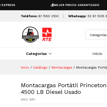
Montacargas Portátil Prince
💰
RESS
MEJOR PRECIO GARANTIZADO
Descripción
Detalles Tecnicos
Teléfono:
81 1550 3100
Whatsapp:
52 81 1035 
Categorías
Categorías
Inicio
Inicio
/
Catálogo
/
Montacargas
/
Montacargas Portá
Montacargas Portátil Princet
4500 LB Diesel Usado
SKU:
861