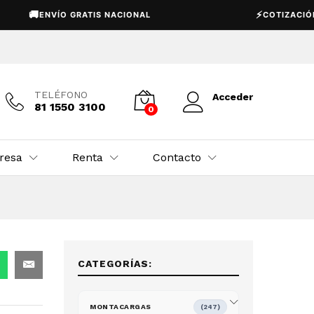
Añadir al carrito
🚚
⚡
ENVÍO GRATIS NACIONAL
COTIZACIÓN EXP
TELÉFONO
Acceder
81 1550 3100
0
resa
Renta
Contacto
CATEGORÍAS:
MONTACARGAS
(247)