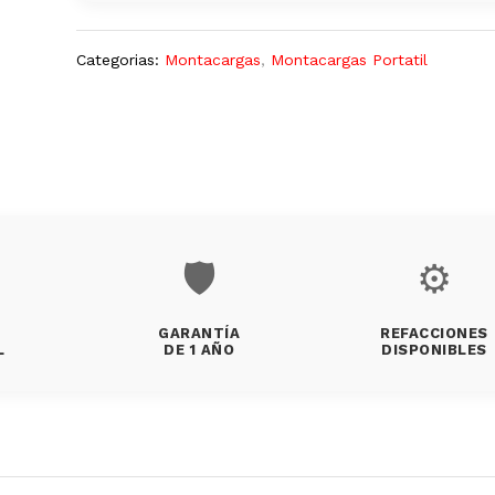
Categorias:
Montacargas
,
Montacargas Portatil
🛡️
⚙️
GARANTÍA
REFACCIONES
L
DE 1 AÑO
DISPONIBLES