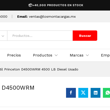
ton D4500WRM 4500 LB Diesel Usado
📦
+40,000 PRODUCTOS EN STOCK
6000
Email:
ventas@losmontacargas.mx
Buscar
Precios
Productos
Marcas
Emp
til Princeton D4500WRM 4500 LB Diesel Usado
on D4500WRM