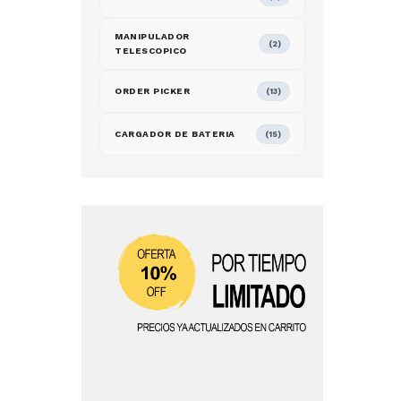
MANIPULADOR
(2)
TELESCOPICO
ORDER PICKER
(13)
CARGADOR DE BATERIA
(15)