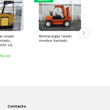
as Usado
Montacargas Usado
Montaca
ntado,
Hombre Sentado
Hombre 
4500 Lb,
Electric
Nissan
950.00
USD $
1
Contacto