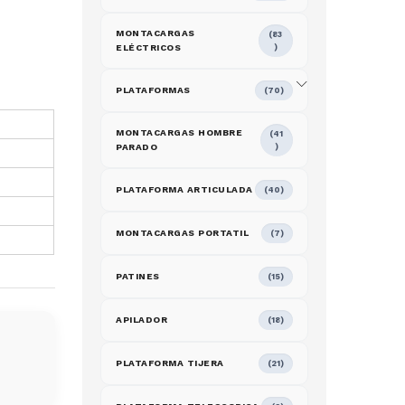
MONTACARGAS
(83
ELÉCTRICOS
)
PLATAFORMAS
(70)
MONTACARGAS HOMBRE
(41
PARADO
)
PLATAFORMA ARTICULADA
(40)
MONTACARGAS PORTATIL
(7)
PATINES
(15)
APILADOR
(18)
PLATAFORMA TIJERA
(21)