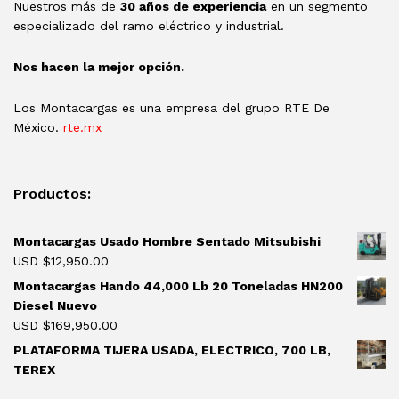
Nuestros más de
30 años de experiencia
en un segmento
especializado del ramo eléctrico y industrial.
Nos hacen la mejor opción.
Los Montacargas es una empresa del grupo RTE De
México.
rte.mx
Productos:
Montacargas Usado Hombre Sentado Mitsubishi
USD $
12,950.00
Montacargas Hando 44,000 Lb 20 Toneladas HN200
Diesel Nuevo
USD $
169,950.00
PLATAFORMA TIJERA USADA, ELECTRICO, 700 LB,
TEREX