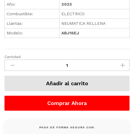
Año:
2023
Combustible:
ELECTRICO
Llantas:
NEUMATICA RELLENA
Modelo:
ABJ16EJ
Cantidad:
Plataforma
Articulada
SINOBOOM
AB16EJ
Añadir al carrito
Eléctrica,
500
Lb
Comprar Ahora
18
Metros
Nueva
quantity
PAGA DE FORMA SEGURA CON: