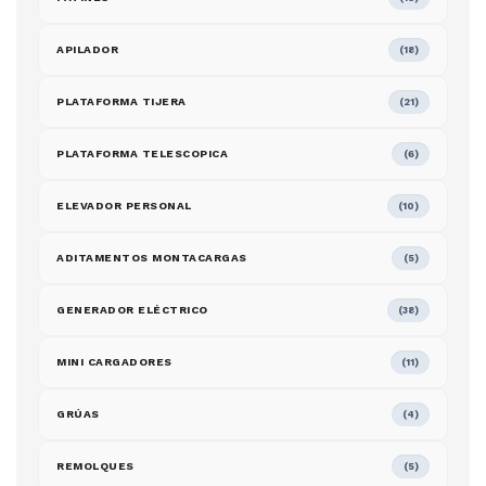
APILADOR
(18)
PLATAFORMA TIJERA
(21)
PLATAFORMA TELESCOPICA
(6)
ELEVADOR PERSONAL
(10)
ADITAMENTOS MONTACARGAS
(5)
GENERADOR ELÉCTRICO
(38)
MINI CARGADORES
(11)
GRÚAS
(4)
REMOLQUES
(5)