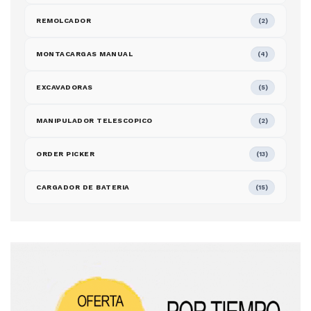
REMOLCADOR
(2)
MONTACARGAS MANUAL
(4)
EXCAVADORAS
(5)
MANIPULADOR TELESCOPICO
(2)
ORDER PICKER
(13)
CARGADOR DE BATERIA
(15)