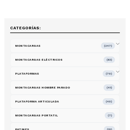
CATEGORÍAS:
MONTACARGAS
(247)
MONTACARGAS ELÉCTRICOS
(83)
PLATAFORMAS
(70)
MONTACARGAS HOMBRE PARADO
(41)
PLATAFORMA ARTICULADA
(40)
MONTACARGAS PORTATIL
(7)
PATINES
(15)