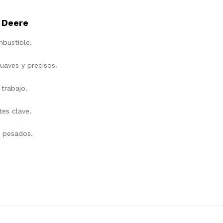
 Deere
bustible.
aves y precisos.
trabajo.
es clave.
s pesados.