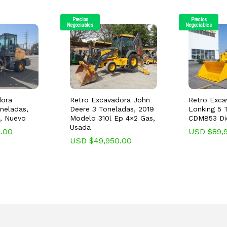
Precios
Precios
Negociables
Negociables
dora
Retro Excavadora John
Retro Exca
oneladas,
Deere 3 Toneladas, 2019
Lonking 5 
, Nuevo
Modelo 310l Ep 4×2 Gas,
CDM853 Die
Usada
0.00
USD $
89,
USD $
49,950.00