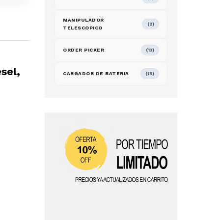
MANIPULADOR
(2)
TELESCOPICO
ORDER PICKER
(13)
sel,
CARGADOR DE BATERIA
(15)