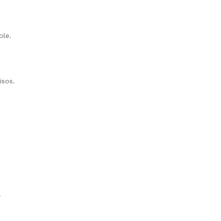
ble.
isos.
.