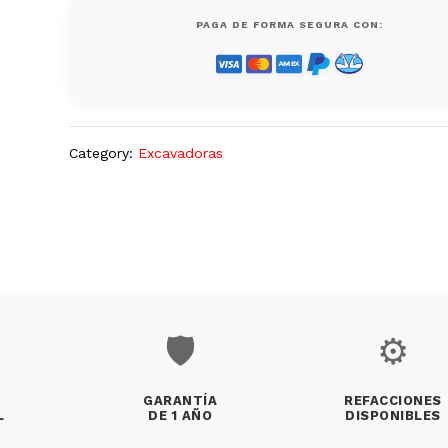
Modelo
PAGA DE FORMA SEGURA CON:
310K
Ep
4x4
Diesel,
Usada
quantity
Category:
Excavadoras
🛡️
⚙️
GARANTÍA
REFACCIONES
L
DE 1 AÑO
DISPONIBLES