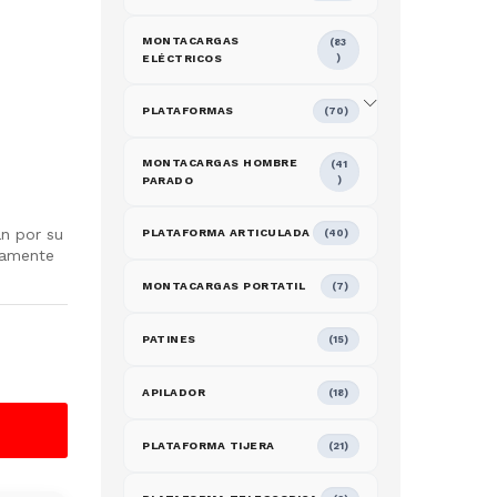
MONTACARGAS
(83
ELÉCTRICOS
)
PLATAFORMAS
(70)
MONTACARGAS HOMBRE
(41
PARADO
)
n por su
PLATAFORMA ARTICULADA
(40)
iamente
MONTACARGAS PORTATIL
(7)
PATINES
(15)
APILADOR
(18)
PLATAFORMA TIJERA
(21)