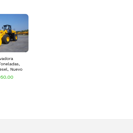
vadora
Toneladas,
sel, Nuevo
950.00