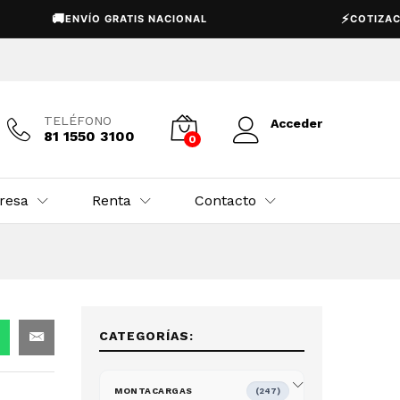
USD
🚚
Añadir al carrito
⚡
ENVÍO GRATIS NACIONAL
COTIZACIÓN EX
$
49,950.00
TELÉFONO
Acceder
81 1550 3100
0
resa
Renta
Contacto
CATEGORÍAS:
MONTACARGAS
(247)