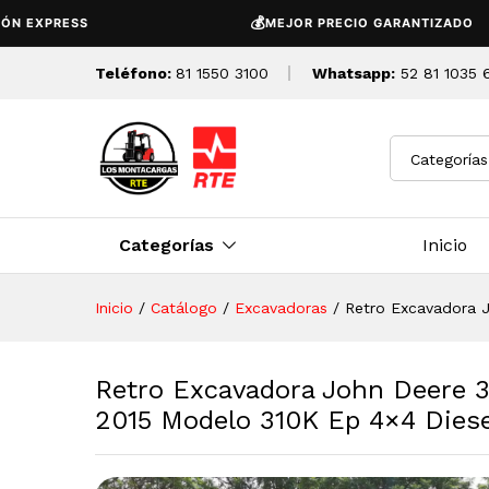
Diesel, Usada
💰
PRESS
MEJOR PRECIO GARANTIZADO
Descripción
Detalles Tecnicos
Teléfono:
81 1550 3100
Whatsapp:
52 81 1035 
Categorías
Categorías
Inicio
Inicio
/
Catálogo
/
Excavadoras
/
Retro Excavadora J
Retro Excavadora John Deere 3
2015 Modelo 310K Ep 4×4 Diese