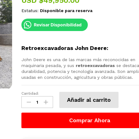
USD $
49,950.00
Estatus:
Disponible para reserva
Revisar Disponibilidad
Retroexcavadoras John Deere
:
John Deere es una de las marcas más reconocidas en
maquinaria pesada, y sus
retroexcavadoras
se destaca
durabilidad, potencia y tecnología avanzada. Son ampl
usadas en construcción, agricultura y obras públicas.
Cantidad:
Retro
Añadir al carrito
Excavadora
John
Deere
Comprar Ahora
3.7
Toneladas,
2015