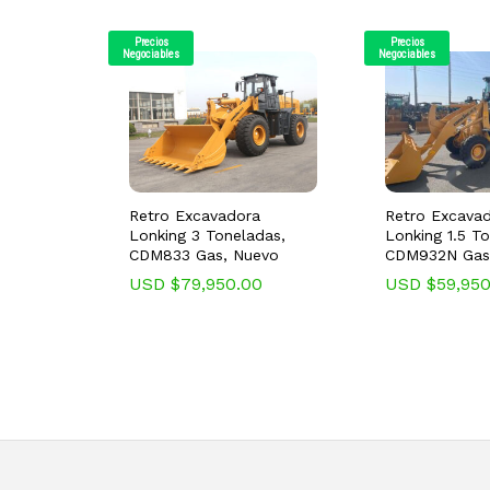
Precios
Precios
Negociables
Negociables
Retro Excavadora
Retro Excava
Lonking 3 Toneladas,
Lonking 1.5 T
CDM833 Gas, Nuevo
CDM932N Gas
USD $
79,950.00
USD $
59,95