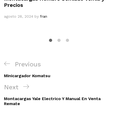
Precios
agosto 28, 2024
by
fran
Navegación
Previous
Previous
de
Post
entradas
Minicargador Komatsu
Next
Next
Post
Montacargas Yale Electrico Y Manual En Venta
Remate