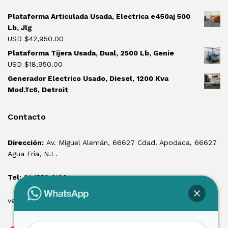
Plataforma Articulada Usada, Electrica e450aj 500
Lb, Jlg
USD $
42,950.00
Plataforma Tijera Usada, Dual, 2500 Lb, Genie
USD $
18,950.00
Generador Electrico Usado, Diesel, 1200 Kva
Mod.Tc6, Detroit
Contacto
Dirección:
Av. Miguel Alemán, 66627 Cdad. Apodaca, 66627
Agua Fría, N.L.
Tel:
81 1550 3100
ventas@losmontacargas.mx