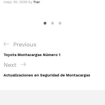
mayo 30, 2026
by
fran
Navegación
Previous
Previous
de
Post
entradas
Toyota Montacargas Número 1
Next
Next
Post
Actualizaciones en Seguridad de Montacargas