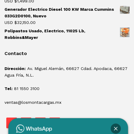
USD $
1,499.00
Generador Electrico Diesel 100 KW Marca Cummins
033G2D0100, Nuevo
USD $
32,150.00
Polipastos Usado, Electrico, 11025 Lb,
Robbins&Mayer
Contacto
Dirección:
Av. Miguel Alemán, 66627 Cdad. Apodaca, 66627
Agua Fría, N.L.
Tel:
81 1550 3100
ventas@losmontacargas.mx