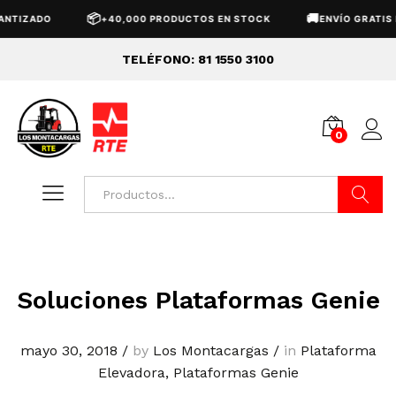
📦
🚚
NTIZADO
+40,000 PRODUCTOS EN STOCK
ENVÍO GRATIS N
TELÉFONO: 81 1550 3100
0
Buscar
Soluciones Plataformas Genie
mayo 30, 2018
/
by
Los Montacargas
/
in
Plataforma
Elevadora
,
Plataformas Genie