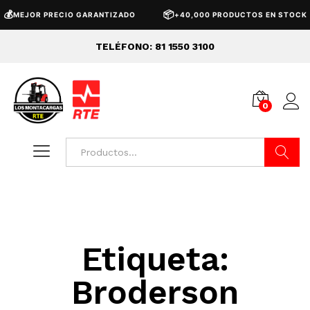
💰
📦
MEJOR PRECIO GARANTIZADO
+40,000 PRODUCTOS EN STOCK
TELÉFONO: 81 1550 3100
0
Buscar
Etiqueta:
Broderson