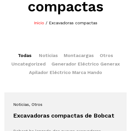
compactas
Inicio
/
Excavadoras compactas
Todas
Noticias
Montacargas
Otros
Uncategorized
Generador Eléctrico Generax
Apilador Eléctrico Marca Hando
Noticias
, Otros
Excavadoras compactas de Bobcat
Bobcat ha lanzado dos nuevas excavadoras