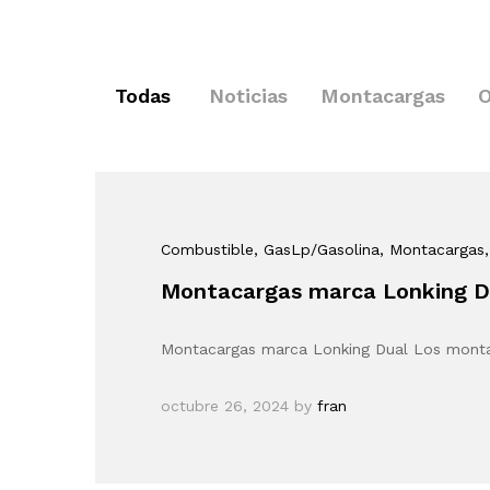
Todas
Noticias
Montacargas
O
Combustible
, GasLp/Gasolina
, Montacargas
Montacargas marca Lonking D
Montacargas marca Lonking Dual Los mont
octubre 26, 2024
by
fran