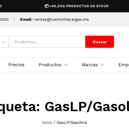
📦
+40,000 PRODUCTOS EN STOCK
6000
Email:
ventas@losmontacargas.mx
Buscar
Precios
Productos
Marcas
Emp
iqueta:
GasLP/Gasol
Inicio
/
GasLP/Gasolina