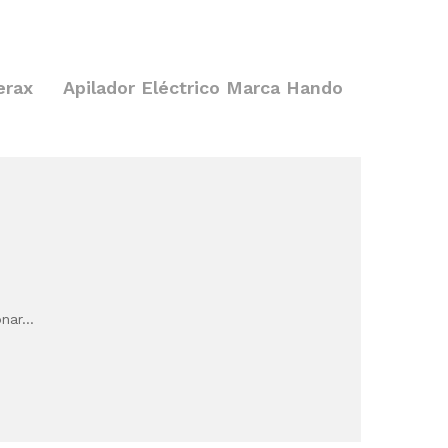
erax
Apilador Eléctrico Marca Hando
onar…