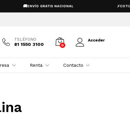
🚚
⚡
ENVÍO GRATIS NACIONAL
COTIZA
TELÉFONO
Acceder
81 1550 3100
0
resa
Renta
Contacto
ina