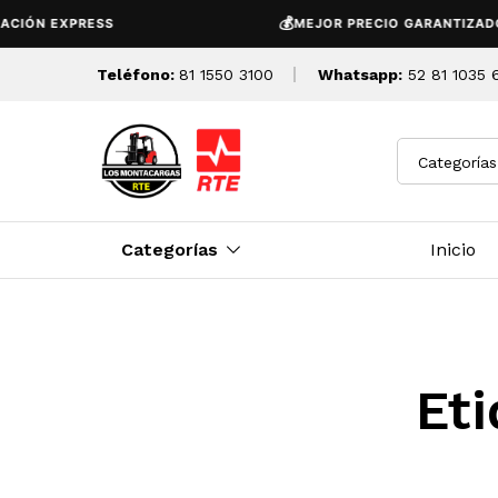
💰
CIÓN EXPRESS
MEJOR PRECIO GARANTIZADO
Teléfono:
81 1550 3100
Whatsapp:
52 81 1035 
Categorías
Categorías
Inicio
Et