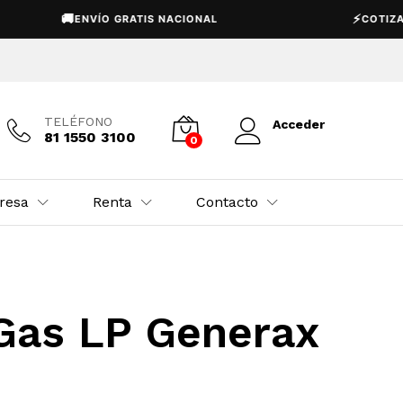
🚚
⚡
ENVÍO GRATIS NACIONAL
COTIZACI
TELÉFONO
Acceder
81 1550 3100
0
resa
Renta
Contacto
 Gas LP Generax