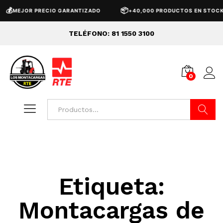
💰
📦
MEJOR PRECIO GARANTIZADO
+40,000 PRODUCTOS EN STOCK
TELÉFONO: 81 1550 3100
0
Buscar
Etiqueta:
Montacargas de