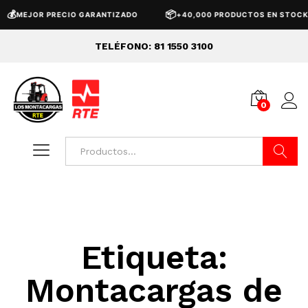
💰
📦
MEJOR PRECIO GARANTIZADO
+40,000 PRODUCTOS EN STOCK
TELÉFONO: 81 1550 3100
0
Buscar
Etiqueta:
Montacargas de