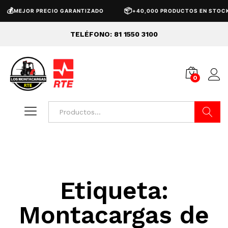
💰
📦
MEJOR PRECIO GARANTIZADO
+40,000 PRODUCTOS EN STOCK
TELÉFONO: 81 1550 3100
0
Buscar
Etiqueta:
Montacargas de