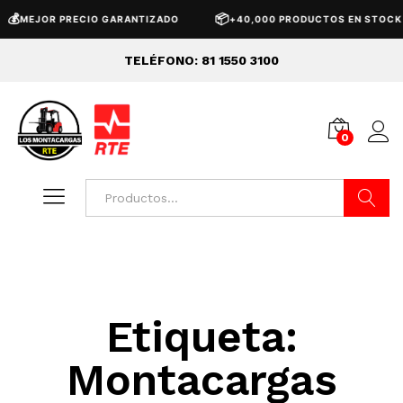
💰
📦
MEJOR PRECIO GARANTIZADO
+40,000 PRODUCTOS EN STOCK
TELÉFONO: 81 1550 3100
0
Buscar
Etiqueta:
Montacargas