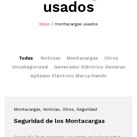
usados
Inicio
/
montacargas usados
Todas
Noticias
Montacargas
Otros
Uncategorized
Generador Eléctrico Generax
Apilador Eléctrico Marca Hando
Montacargas
, Noticias
, Otros
, Seguridad
Seguridad de los Montacargas
Evansville Tech Company se centra en la Seguridad