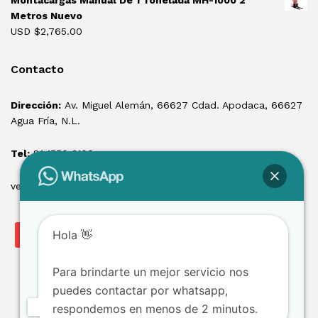
Montacargas Manual De 1 Tonelada MH-1000 2
Metros Nuevo
USD $
2,765.00
Contacto
Dirección:
Av. Miguel Alemán, 66627 Cdad. Apodaca, 66627
Agua Fría, N.L.
Tel:
81 1550 3100
ventas@losmontacargas.mx
Hola 👋
Para brindarte un mejor servicio nos
puedes contactar por whatsapp,
respondemos en menos de 2 minutos.