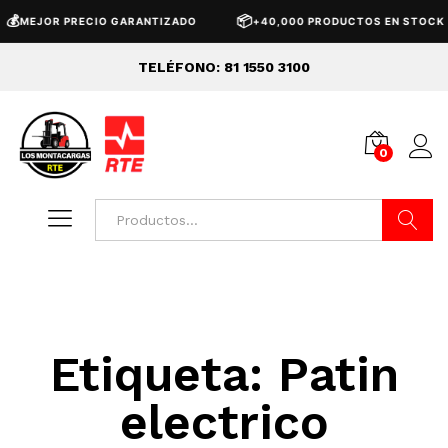
💰
📦
MEJOR PRECIO GARANTIZADO
+40,000 PRODUCTOS EN STOCK
TELÉFONO: 81 1550 3100
0
Buscar
Etiqueta:
Patin
electrico