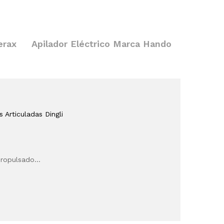
erax
Apilador Eléctrico Marca Hando
s Articuladas Dingli
opropulsado…