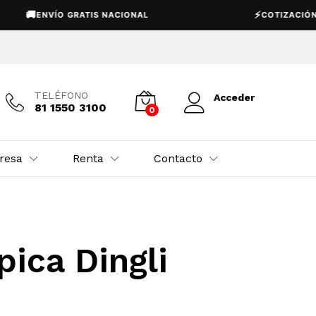
🚚
⚡
ENVÍO GRATIS NACIONAL
COTIZACIÓN E
TELÉFONO
Acceder
81 1550 3100
0
resa
Renta
Contacto
ica Dingli