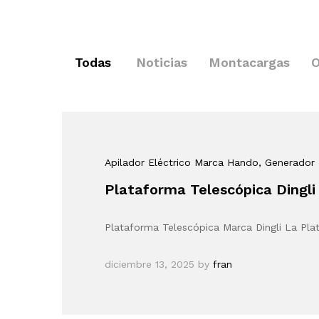
Todas
Noticias
Montacargas
O
Apilador Eléctrico Marca Hando
, Generador 
Plataforma Telescópica Dingli
Plataforma Telescópica Marca Dingli La Pla
diciembre 13, 2025
by
fran