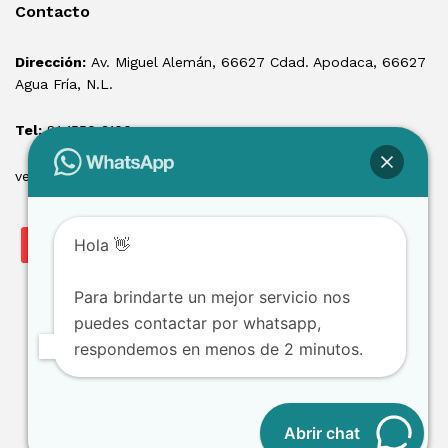
Contacto
Dirección:
Av. Miguel Alemán, 66627 Cdad. Apodaca, 66627
Agua Fría, N.L.
Tel:
81 1550 3100
ventas@losmontacargas.mx
Hola 👋
Para brindarte un mejor servicio nos
puedes contactar por whatsapp,
respondemos en menos de 2 minutos.
Copyright © 2025 Los Montacargas RTE
Abrir chat