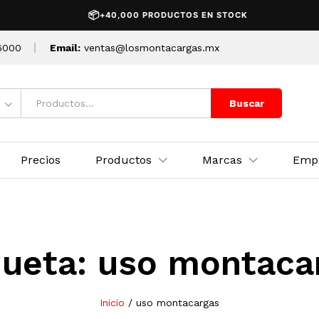
📦
+40,000 PRODUCTOS EN STOCK
6000
Email:
ventas@losmontacargas.mx
Buscar
Precios
Productos
Marcas
Emp
queta:
uso montaca
Inicio
/
uso montacargas