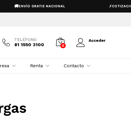
🚚
⚡
ENVÍO GRATIS NACIONAL
COTIZACIÓN
TELÉFONO
Acceder
81 1550 3100
0
resa
Renta
Contacto
rgas