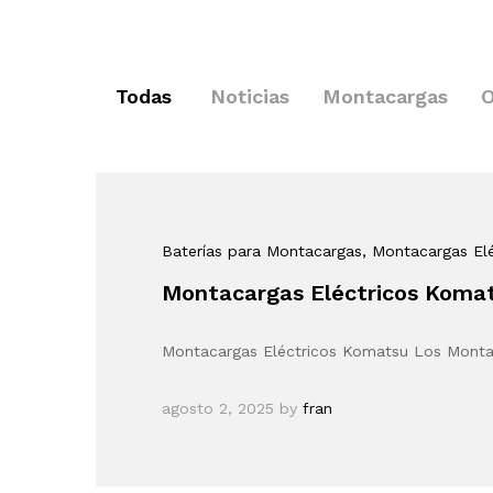
Todas
Noticias
Montacargas
O
Baterías para Montacargas
, Montacargas El
Montacargas Eléctricos Koma
Montacargas Eléctricos Komatsu Los Montaca
agosto 2, 2025
by
fran