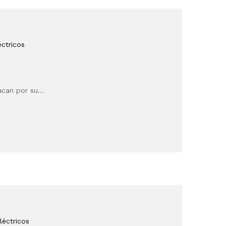
ctricos
tacan por su…
léctricos