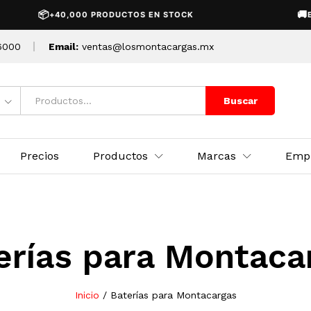
📦
🚚
+40,000 PRODUCTOS EN STOCK
ENVÍO 
6000
Email:
ventas@losmontacargas.mx
Buscar
Precios
Productos
Marcas
Emp
erías para Montaca
Inicio
/
Baterías para Montacargas