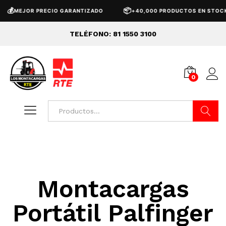
💰
📦
MEJOR PRECIO GARANTIZADO
+40,000 PRODUCTOS EN STOCK
TELÉFONO: 81 1550 3100
0
Buscar
Montacargas
Portátil Palfinger