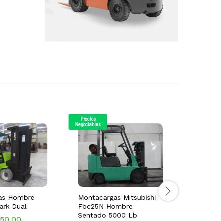
Precios
Precios
Negociables
Negociables
as Hombre
Montacargas Mitsubishi
Montaca
ark Dual
Fbc25N Hombre
Hombre 
Sentado 5000 Lb
Electric
950.00