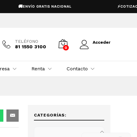
Añadir al carrito
🚚
⚡
ENVÍO GRATIS NACIONAL
COTIZACIÓN E
TELÉFONO
Acceder
81 1550 3100
0
resa
Renta
Contacto
CATEGORÍAS: