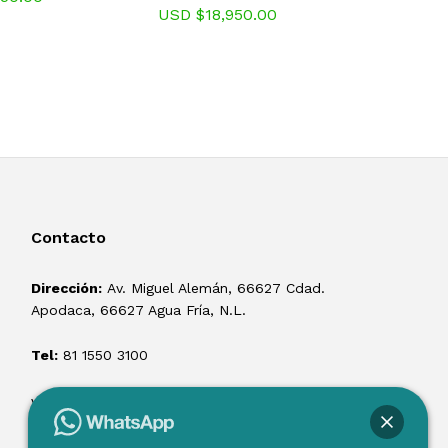
Chalmer
USD $
18,950.00
USD $
1
Contacto
Dirección:
Av. Miguel Alemán, 66627 Cdad.
Apodaca, 66627 Agua Fría, N.L.
Tel:
81 1550 3100
ventas@losmontacargas.mx