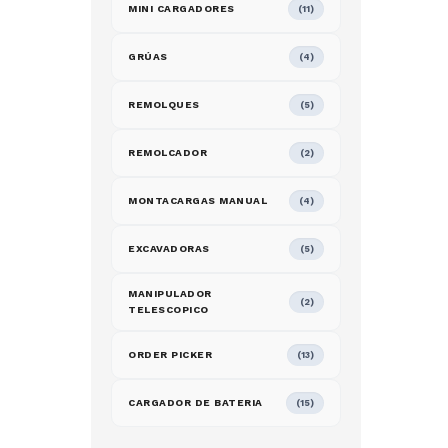
MINI CARGADORES
(11)
GRÚAS
(4)
REMOLQUES
(5)
REMOLCADOR
(2)
MONTACARGAS MANUAL
(4)
EXCAVADORAS
(5)
MANIPULADOR
(2)
TELESCOPICO
ORDER PICKER
(13)
CARGADOR DE BATERIA
(15)