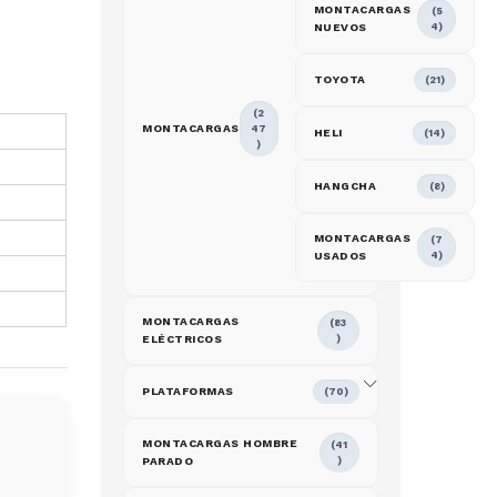
MONTACARGAS
(5
NUEVOS
4)
TOYOTA
(21)
(2
MONTACARGAS
47
HELI
(14)
)
HANGCHA
(8)
MONTACARGAS
(7
USADOS
4)
MONTACARGAS
(83
ELÉCTRICOS
)
PLATAFORMAS
(70)
MONTACARGAS HOMBRE
(41
PARADO
)