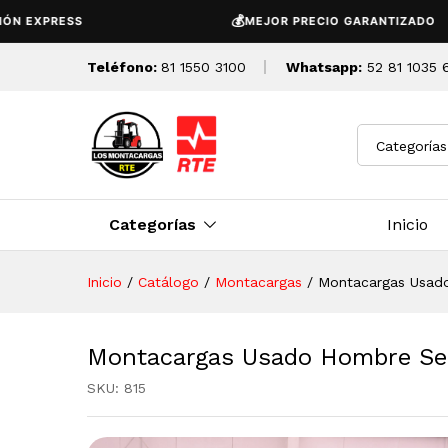
Montacargas Usado Hombre 
💰
XPRESS
MEJOR PRECIO GARANTIZADO
Descripción
Detalles Tecnicos
Teléfono:
81 1550 3100
Whatsapp:
52 81 1035 
Categorías
Categorías
Inicio
Inicio
/
Catálogo
/
Montacargas
/
Montacargas Usad
Montacargas Usado Hombre Se
SKU:
815