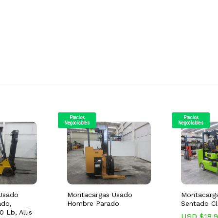
Precios
Precios
Negociables
Negociables
Usado
Montacargas Usado
Montacarg
do,
Hombre Parado
Sentado Cl
0 Lb, Allis
USD $
18,