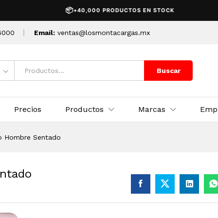
Sentado
📦
+40,000 PRODUCTOS EN STOCK
6000
Email:
ventas@losmontacargas.mx
Buscar
Precios
Productos
Marcas
Emp
o Hombre Sentado
ntado