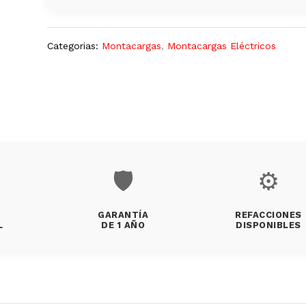
Categorias:
Montacargas
,
Montacargas Eléctricos
🛡️
⚙️
GARANTÍA
REFACCIONES
L
DE 1 AÑO
DISPONIBLES