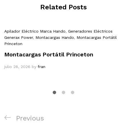
Related Posts
Apilador Eléctrico Marca Hando
,
Generadores Eléctricos
Generax Power
,
Montacargas Hando
,
Montacargas Portátil
Princeton
Montacargas Portátil Princeton
julio 28, 2026
by
fran
Navegación
Previous
Previous
de