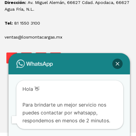
Dirección:
Av. Miguel Alemán, 66627 Cdad. Apodaca, 66627
Agua Fría, N.L.
Tel:
81 1550 3100
ventas@losmontacargas.mx
Hola 👋
Para brindarte un mejor servicio nos
Copyright © 2025 Los Montacargas RTE
puedes contactar por whatsapp,
respondemos en menos de 2 minutos.