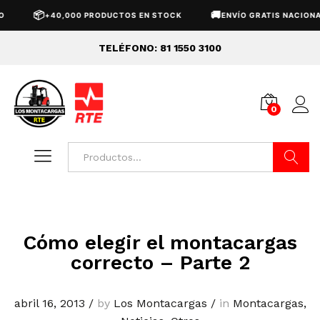
📦
🚚
+40,000 PRODUCTOS EN STOCK
ENVÍO GRATIS NACIONAL
TELÉFONO: 81 1550 3100
0
Buscar
Cómo elegir el montacargas
correcto – Parte 2
abril 16, 2013
/
by
Los Montacargas
/
in
Montacargas
,