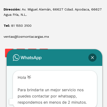
Dirección:
Av. Miguel Alemán, 66627 Cdad. Apodaca, 66627
Agua Fría, N.L.
Tel:
81 1550 3100
ventas@losmontacargas.mx
Hola 👋
Para brindarte un mejor servicio nos
Copyright © 2025 Los Montacargas RTE
puedes contactar por whatsapp,
respondemos en menos de 2 minutos.