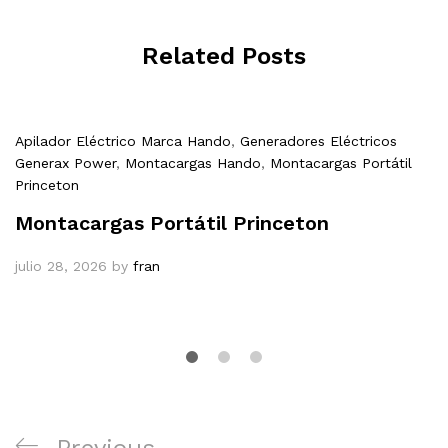
Related Posts
Apilador Eléctrico Marca Hando
,
Generadores Eléctricos
Generax Power
,
Montacargas Hando
,
Montacargas Portátil
Princeton
Montacargas Portátil Princeton
julio 28, 2026
by
fran
Navegación
Previous
Previous