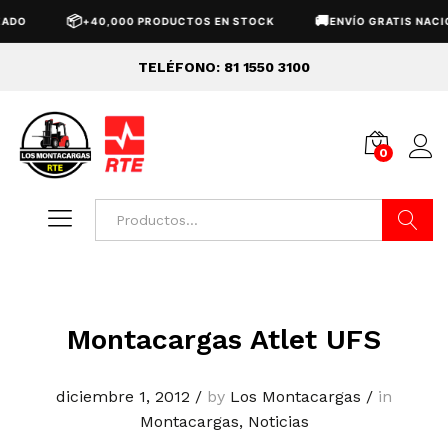
📦
🚚
DO
+40,000 PRODUCTOS EN STOCK
ENVÍO GRATIS NACIO
TELÉFONO: 81 1550 3100
0
Buscar
Montacargas Atlet UFS
diciembre 1, 2012
/
by
Los Montacargas
/
in
Montacargas
,
Noticias