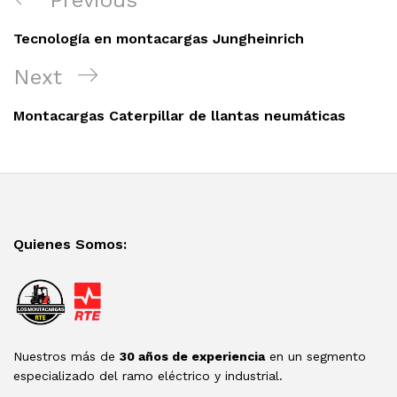
de
Post
entradas
Tecnología en montacargas Jungheinrich
Next
Next
Post
Montacargas Caterpillar de llantas neumáticas
Quienes Somos:
Nuestros más de
30 años de experiencia
en un segmento
especializado del ramo eléctrico y industrial.