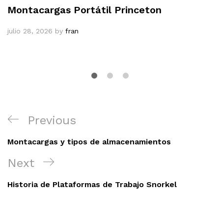
Montacargas Portátil Princeton
julio 28, 2026
by
fran
Navegación
Previous
Previous
de
Post
entradas
Montacargas y tipos de almacenamientos
Next
Next
Post
Historia de Plataformas de Trabajo Snorkel