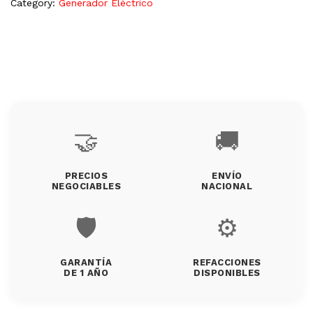
Category:
Generador Eléctrico
🤝
🚚
PRECIOS
ENVÍO
NEGOCIABLES
NACIONAL
🛡️
⚙️
GARANTÍA
REFACCIONES
DE 1 AÑO
DISPONIBLES