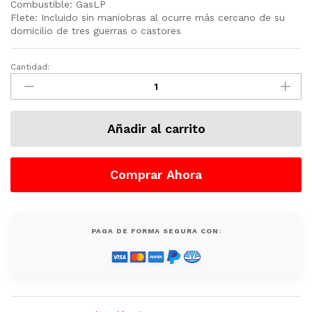
Combustible: GasLP
Flete: Incluido sin maniobras al ocurre más cercano de su
domicilio de tres guerras o castores
Cantidad:
Generador
Electrico
10
KW
Añadir al carrito
Gas
LP
Marca
Comprar Ahora
Generac
G0071710,
Nuevo
quantity
PAGA DE FORMA SEGURA CON: