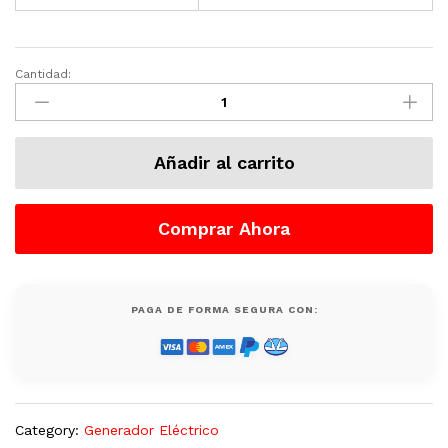
Cantidad:
Generador
Eléctrico
160
KW
Añadir al carrito
Diesel
Marca
GENERAX
Comprar Ahora
220
V
(200
KVA)
PAGA DE FORMA SEGURA CON:
Con
Caseta
Nuevo
quantity
Category:
Generador Eléctrico