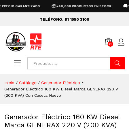
📦
🚚
ECIO GARANTIZADO
+40,000 PRODUCTOS EN STOCK
ENVÍ
TELÉFONO: 81 1550 3100
0
Buscar
Inicio
/
Catálogo
/
Generador Eléctrico
/
Generador Eléctrico 160 KW Diesel Marca GENERAX 220 V
(200 KVA) Con Caseta Nuevo
Generador Eléctrico 160 KW Diesel
Marca GENERAX 220 V (200 KVA)