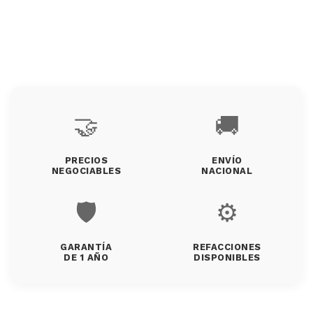
🤝
🚚
PRECIOS
ENVÍO
NEGOCIABLES
NACIONAL
🛡️
⚙️
GARANTÍA
REFACCIONES
DE 1 AÑO
DISPONIBLES