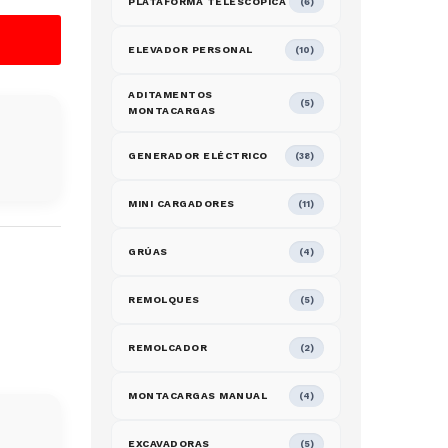
PLATAFORMA TELESCOPICA
(6)
ELEVADOR PERSONAL
(10)
ADITAMENTOS
(5)
MONTACARGAS
GENERADOR ELÉCTRICO
(38)
MINI CARGADORES
(11)
GRÚAS
(4)
REMOLQUES
(5)
REMOLCADOR
(2)
MONTACARGAS MANUAL
(4)
EXCAVADORAS
(5)