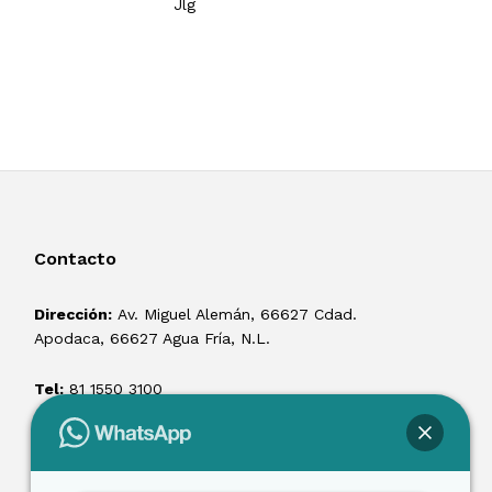
Jlg
Haulott
Contacto
Dirección:
Av. Miguel Alemán, 66627 Cdad.
Apodaca, 66627 Agua Fría, N.L.
Tel:
81 1550 3100
ventas@losmontacargas.mx