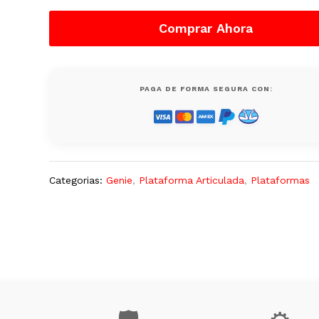
Genie
E400AJP
Comprar Ahora
Eléctrica
500
Lb,
Usada
PAGA DE FORMA SEGURA CON:
quantity
Categorias:
Genie
,
Plataforma Articulada
,
Plataformas