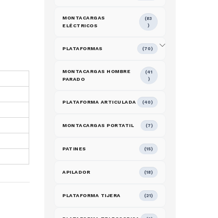
MONTACARGAS
(83
ELÉCTRICOS
)
PLATAFORMAS
(70)
MONTACARGAS HOMBRE
(41
PARADO
)
PLATAFORMA ARTICULADA
(40)
MONTACARGAS PORTATIL
(7)
PATINES
(15)
APILADOR
(18)
PLATAFORMA TIJERA
(21)