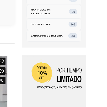
MANIPULADOR
(2)
TELESCOPICO
ORDER PICKER
(13)
CARGADOR DE BATERIA
(15)