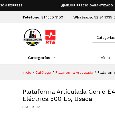
Plataforma Articulada Genie 
💰
PRESS
MEJOR PRECIO GARANTIZADO
Descripción
Detalles Tecnicos
Teléfono:
81 1550 3100
Whatsapp:
52 81 1035 
Categorías
Categorías
Inicio
Inicio
/
Catálogo
/
Plataforma Articulada
/
Plataform
Plataforma Articulada Genie E
Eléctrica 500 Lb, Usada
SKU:
1992