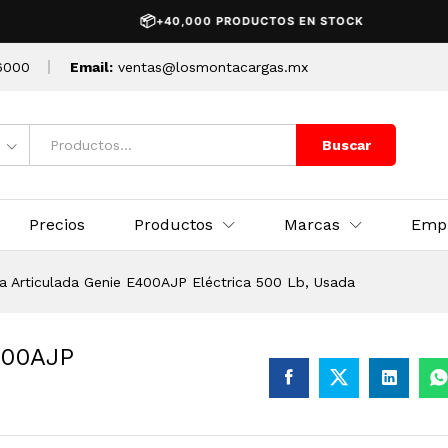
E400AJP Eléctrica 500 Lb, Usada
📦
+40,000 PRODUCTOS EN STOCK
6000
Email:
ventas@losmontacargas.mx
Buscar
Precios
Productos
Marcas
Emp
a Articulada Genie E400AJP Eléctrica 500 Lb, Usada
400AJP