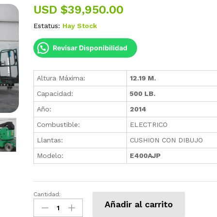
USD $
39,950.00
Estatus:
Hay Stock
Revisar Disponibilidad
Altura Máxima:
12.19 M.
Capacidad:
500 LB.
Año:
2014
Combustible:
ELECTRICO
Llantas:
CUSHION CON DIBUJO
Modelo:
E400AJP
Cantidad:
Plataforma
Añadir al carrito
Articulada