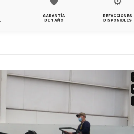
🛡️
⚙️
GARANTÍA
REFACCIONES
L
DE 1 AÑO
DISPONIBLES