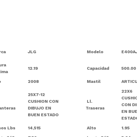
rca
JLG
Modelo
E400A
ura
12.19
Capacidad
500.00
ima
o
2008
Mastil
ARTIC
22X6
25X7-12
CUSHI
CUSHION CON
Ll.
CON D
anteras
DIBUJO EN
Traseras
EN BU
BUEN ESTADO
ESTAD
os Lbs
14,515
Alto
1.95