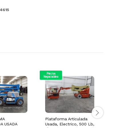
4615
Precios
Precios
Negociables
Negociables
MA
Plataforma Articulada
Platafor
DA USADA
Usada, Electrico, 500 Lb,
Electric