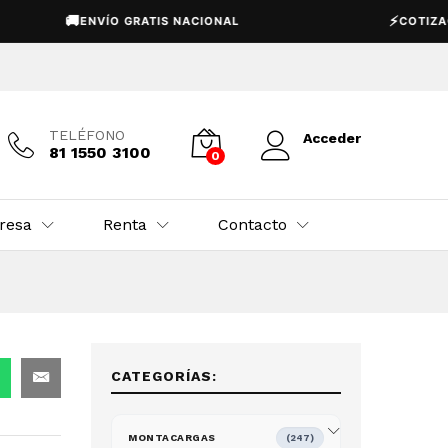
USD $
39,950.00
Añadir al carrito
🚚
⚡
ENVÍO GRATIS NACIONAL
COTIZACIÓN EX
TELÉFONO
Acceder
81 1550 3100
0
resa
Renta
Contacto
CATEGORÍAS:
MONTACARGAS
(247)