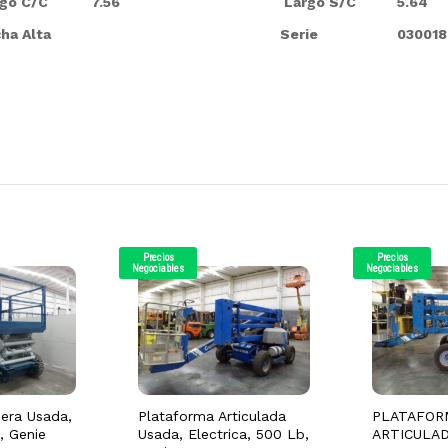
go C/C
7.56
Largo S/C
5.64
ha Alta
Serie
030018
Precios
Precios
Negociables
Negociables
jera Usada,
Plataforma Articulada
PLATAFOR
, Genie
Usada, Electrica, 500 Lb,
ARTICULA